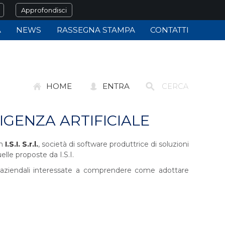
Approfondisci
À
NEWS
RASSEGNA STAMPA
CONTATTI
HOME
ENTRA
IGENZA ARTIFICIALE
on
I.S.I. S.r.l.
, società di software produttrice di soluzioni
elle proposte da I.S.I.
ure aziendali interessate a comprendere come adottare