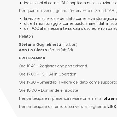
indicazioni di come l’AI è applicata nelle soluzioni so
Per quanto invece riguarda l’intervento di SmartFAB gl
la visione aziendale del dato come leva strategica
oltre il monitoraggio: come trasformare i dati in sup
dal POC alla messa a terra: casi d’uso ed errori da e
Relatori
Stefano Guglielmetti
(I.S.I. Srl)
Ann Lo Cicero
(Smartfab Srl)
PROGRAMMA
Ore 16.45 – Registrazione partecipanti
Ore 17.00 – I.S.I.: AI in Operation
Ore 17.30 – Smartfab: il valore del dato come supporto
Ore 18.00 – Domande e risposte
Per partecipare in presenza inviare un’email a
oltrem
Per partecipare da remoto iscriversi al seguente
LINK