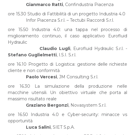
Gianmarco Ratti
, Confindustria Piacenza
ore 15.30 Studio di Fattibilità di un progetto Industria 4.0
Infor Piacenza S.r.l. – Tectubi Raccordi S.r.l.
ore 15.50 Industria 4.0: una tappa nel processo di
miglioramento continuo, il caso applicativo Eurofluid
Hydraulic
Claudio Lugli
, Eurofluid Hydraulic S.r.l. -
Stefano Guglielmetti
, I.S.I. S.r.l.
ore 16.10 Progetto di Logistica: gestione delle richieste
cliente e non conformità
Paolo Vercesi
, JM Consulting S.r.l.
ore 16.30 La simulazione della produzione nelle
macchine utensili. Un obiettivo virtuale che porta al
massimo risultato reale
Graziano Bergonzi
, Novasystem S.r.l.
ore 16.50 Industria 4.0 e Cyber-security: minacce vs
opportunità
Luca Salini
, SIET S.p.A.