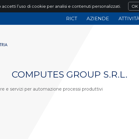
 accetti l’uso di cookie per analisi e contenuti personalizzati.
OK
RICT
AZIENDE
ATTIVIT
COMPUTES GROUP S.R.L.
e e servizi per automazione processi produttivi