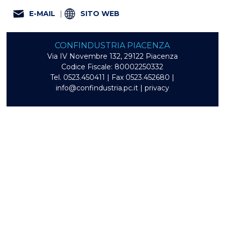
E-MAIL
|
SITO WEB
CONFINDUSTRIA PIACENZA
Via IV Novembre 132, 29122 Piacenza
Codice Fiscale: 80002250332
Tel. 0523.450411 | Fax 0523.452680 |
info@confindustria.pc.it
|
privacy