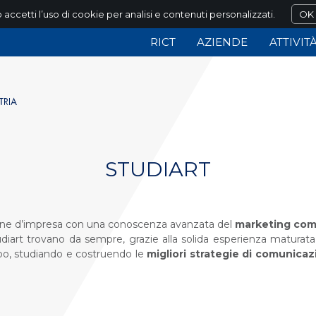
 accetti l’uso di cookie per analisi e contenuti personalizzati.
OK
RICT
AZIENDE
ATTIVIT
STUDIART
one d’impresa con una conoscenza avanzata del
marketing com
art trovano da sempre, grazie alla solida esperienza maturata in
ppo, studiando e costruendo le
migliori strategie di comunica