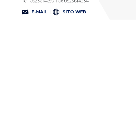
Tel. 0523614650 Fax 0523614334
E-MAIL
|
SITO WEB