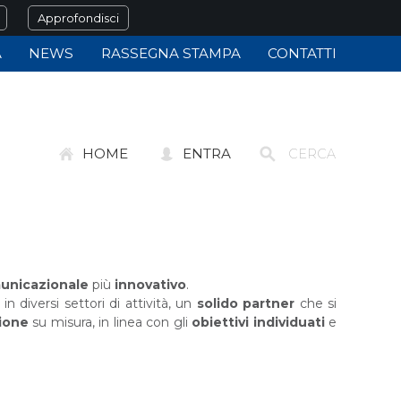
Approfondisci
À
NEWS
RASSEGNA STAMPA
CONTATTI
HOME
ENTRA
unicazionale
più
innovativo
.
 diversi settori di attività, un
solido partner
che si
zione
su misura, in linea con gli
obiettivi individuati
e