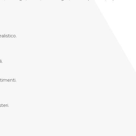
alistico.
i.
timenti.
teri.