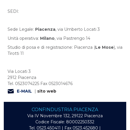
SEDI:
Sede Legale:
Piacenza
, via Umberto Locati 3
Unità operativa:
Milano
, via Pastrengo 14
Studio di posa e di registrazione: Piacenza (
Le Mose
), via
Tirotti 11
Via Locati 3
2912 Piacenza
Tel. 0523074225 Fax 0523014676
E-MAIL
|
sito web
CONFINDUSTRIA PIACENZA
Via IV Novembre 132, 29122 Piacenza
Codice Fiscale: 80002250332
Tel. 0523.450411 | Fax 0523.452680 |