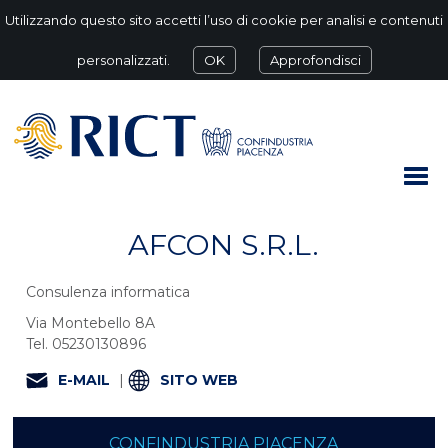
Utilizzando questo sito accetti l’uso di cookie per analisi e contenuti
personalizzati.
OK
Approfondisci
AFCON S.R.L.
Consulenza informatica
Via Montebello 8A
Tel. 05230130896
E-MAIL
|
SITO WEB
CONFINDUSTRIA PIACENZA