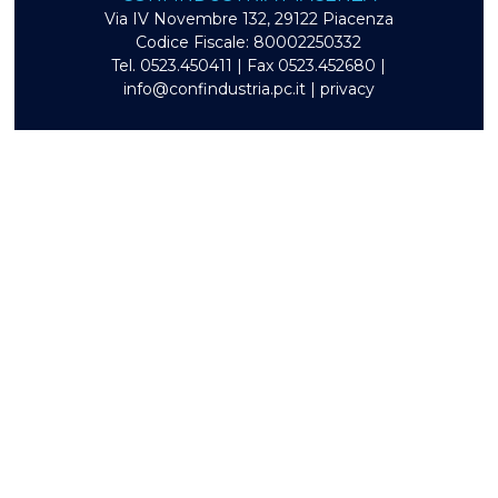
Via IV Novembre 132, 29122 Piacenza
Codice Fiscale: 80002250332
Tel. 0523.450411 | Fax 0523.452680 |
info@confindustria.pc.it
|
privacy